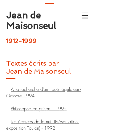
Jean de
Maisonseul
1912-1999
Textes écrits par
Jean de Maisonseul
A la recherche d'un tracé régulateur -
Octobre 1994
Philosophe en prison - 1995
Les écorces de la nuit (Présentation
exposition Toulon) - 1992