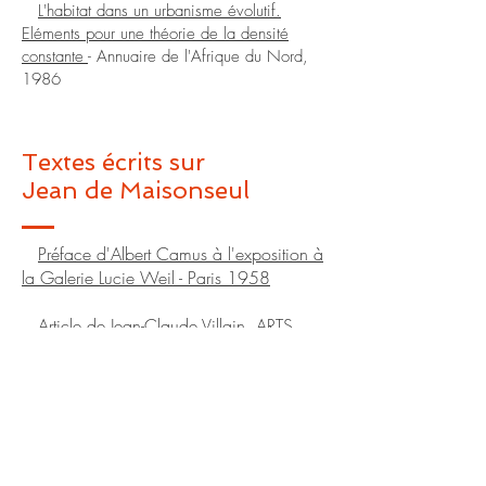
L'habitat dans un urbanisme évolutif.
Eléments pour une théorie de la densité
constante
- Annuaire de l'Afrique du Nord,
1986
Textes écrits sur
Jean de Maisonseul
Préface d'Albert Camus à l'exposition à
la Galerie Lucie Weil - Paris 1958
Article de Jean-Claude Villain, ARTS
THEMES,oct-nov 1988
© 2022 by S. de Maisonseul - Ce